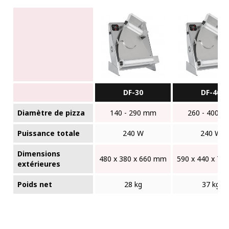
DF-30
DF-40
Diamètre de pizza
140 - 290 mm
260 - 400 
Puissance totale
240 W
240 W
Dimensions
480 x 380 x 660 mm
590 x 440 x 7
extérieures
Poids net
28 kg
37 kg