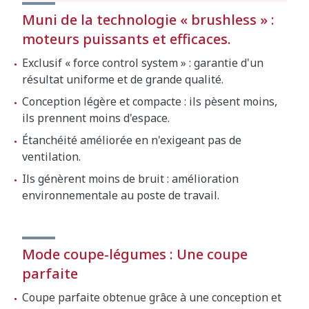
Muni de la technologie « brushless » :
Dimensions extérieures:252 mm x 309 mm x
moteurs puissants et efficaces.
434 mm
Exclusif « force control system » : garantie d'un
Poids net (Cutter)
11.9 kg
résultat uniforme et de grande qualité.
Conception légère et compacte : ils pèsent moins,
Dimensions extérieures de la machine
ils prennent moins d'espace.
emballée
Étanchéité améliorée en n'exigeant pas de
382 x 563 x 480 mm
ventilation.
Ils génèrent moins de bruit : amélioration
Volume emballé
0.1 m³
environnementale au poste de travail.
Poid brut
18.5 kg
Mode coupe-légumes : Une coupe
parfaite
Coupe parfaite obtenue grâce à une conception et