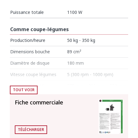
Puissance totale
1100 W
Comme coupe-légumes
Production/heure
50 kg - 350 kg
Dimensions bouche
89 cm²
Diamètre de disque
180 mm
Vitesse coupe légumes
5 (300 rpm - 1000 rpm)
Dimensions extérieures
378 mm x 309 mm x 533 mm
TOUT VOIR
Poids net (Coupe-Légumes)
12.9 kg
Fiche commerciale
Comme cutter
Capacité de la cuve
4.4 l
TÉLÉCHARGER
Vitesses cutter (pos.)
10 (300 rpm - 3000 rpm)