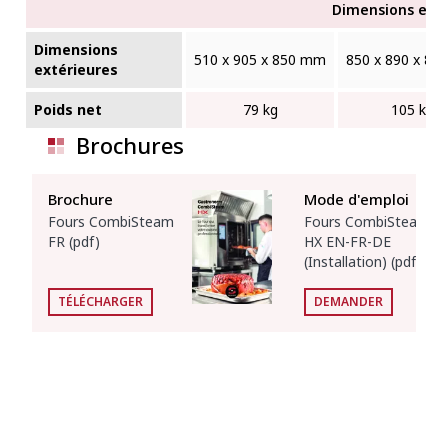
Dimensions exté
Dimensions
510 x 905 x 850 mm
850 x 890 x 8
extérieures
Poids net
79 kg
105 kg
Brochures
Brochure
Mode d'emploi
Fours CombiSteam
Fours CombiSteam
FR (pdf)
HX EN-FR-DE
(Installation) (pdf)
TÉLÉCHARGER
DEMANDER