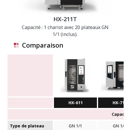
HX-211T
Capacité : 1 chariot avec 20 plateaux GN
1/1 (inclus).
Comparaison
HX-611
HX-711
Capacité
Type de plateau
GN 1/1
GN 1/1