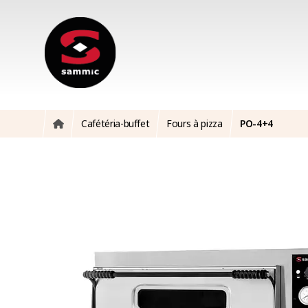
Cafétéria-buffet
Fours à pizza
PO-4+4