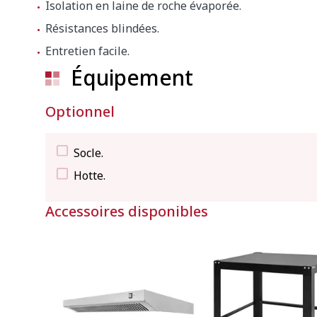
Isolation en laine de roche évaporée.
Hauteur
750 mm
Résistances blindées.
Entretien facile.
Poids net
122 kg
Équipement
Dimensions extérieures de la machine emballé
Optionnel
1030 x 1030 x 880 m
Socle.
Poid brut
136 kg
Hotte.
Accessoires disponibles