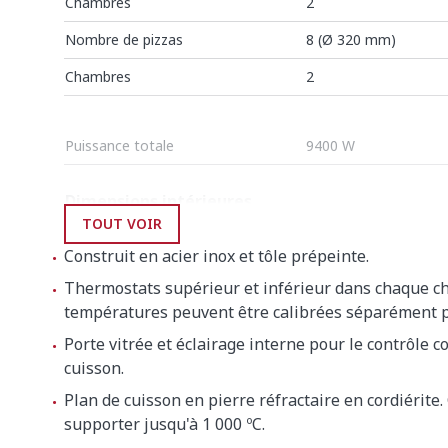
Chambres
2
Nombre de pizzas
8 (Ø 320 mm)
Chambres
2
Puissance totale
9400 W
Dimensions intérieures
TOUT VOIR
Largeur
660 mm
Construit en acier inox et tôle prépeinte.
Profondeur
660 mm
Thermostats supérieur et inférieur dans chaque c
températures peuvent être calibrées séparément p
Hauteur
140 mm
Porte vitrée et éclairage interne pour le contrôle c
Dimensions extérieures
cuisson.
Plan de cuisson en pierre réfractaire en cordiérite
Largeur
980 mm
supporter jusqu'à 1 000 ºC.
Profondeur
930 mm