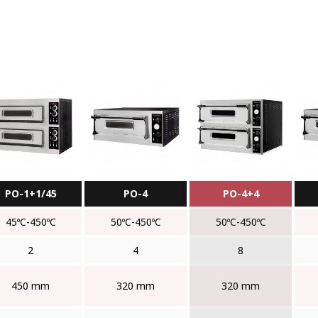
PO-1+1/45
PO-4
PO-4+4
45ºC-450ºC
50ºC-450ºC
50ºC-450ºC
2
4
8
450 mm
320 mm
320 mm