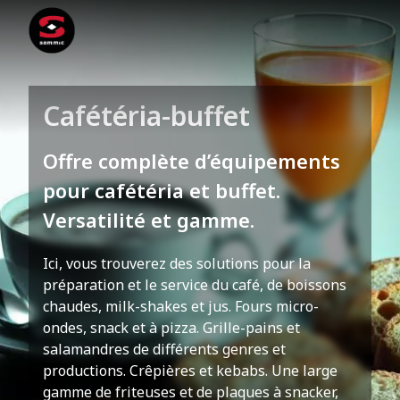
Cafétéria-buffet
Offre complète d’équipements
pour cafétéria et buffet.
Versatilité et gamme.
Ici, vous trouverez des solutions pour la
préparation et le service du café, de boissons
chaudes, milk-shakes et jus. Fours micro-
ondes, snack et à pizza. Grille-pains et
salamandres de différents genres et
productions. Crêpières et kebabs. Une large
gamme de friteuses et de plaques à snacker,