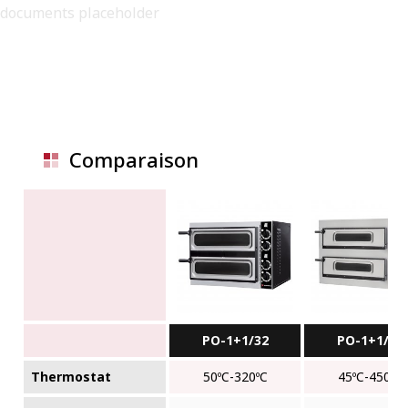
documents placeholder
Comparaison
PO-1+1/32
PO-1+1/45
Thermostat
50ºC-320ºC
45ºC-450ºC