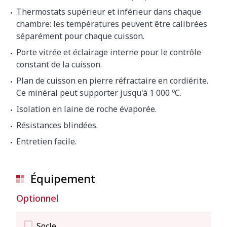
Largeur
980 mm
Thermostats supérieur et inférieur dans chaque
Profondeur
1220 mm
chambre: les températures peuvent être calibrées
séparément pour chaque cuisson.
Hauteur
750 mm
Porte vitrée et éclairage interne pour le contrôle
constant de la cuisson.
Poids net
181 kg
Plan de cuisson en pierre réfractaire en cordiérite.
Ce minéral peut supporter jusqu'à 1 000 ºC.
Dimensions extérieures de la machine
Isolation en laine de roche évaporée.
emballée
Résistances blindées.
1030 x 1270 x 880 mm
Entretien facile.
Poid brut
197 kg
Équipement
Optionnel
Socle.