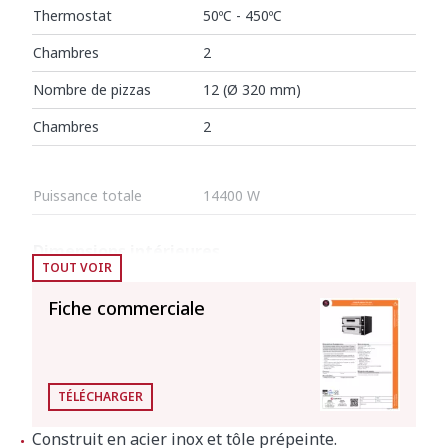
Thermostat
50ºC - 450ºC
Chambres
2
Nombre de pizzas
12 (Ø 320 mm)
Chambres
2
Puissance totale
14400 W
Dimensions intérieures
TOUT VOIR
Largeur
660 mm
Fiche commerciale
Profondeur
990 mm
Hauteur
140 mm
TÉLÉCHARGER
Dimensions extérieures
Construit en acier inox et tôle prépeinte.