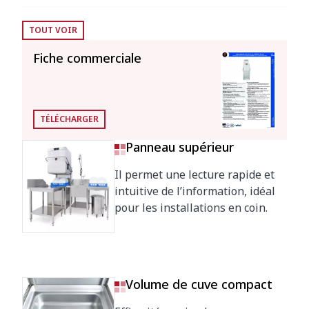
TOUT VOIR
Contenance chaudière
12 l
rinçage
Fiche commerciale
Contenance de la cuve
25 l
Consommation et économies d’énergie
TÉLÉCHARGER
Consommation
Panneau supérieur
2.8 l
eau/cycle
Il permet une lecture rapide et
Mode eco automatique
25'
intuitive de l’information, idéal
en
pour les installations en coin.
Arrêt automatique par
120'
inactivité
Consommation énergétique
Volume de cuve compact