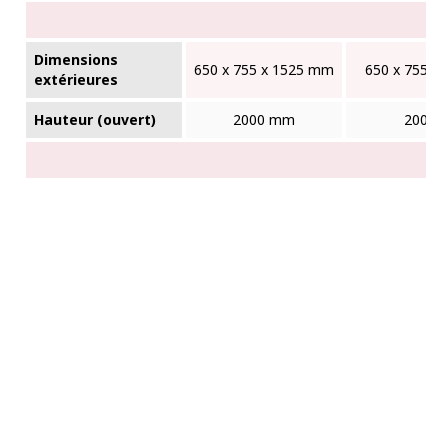
Dimensions
650 x 755 x 1525 mm
650 x 755 x
extérieures
Hauteur (ouvert)
2000 mm
2000