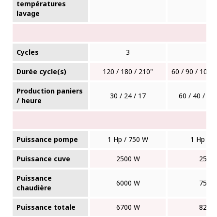
✓
températures
lavage
Cycles
3
6
Durée cycle(s)
120 / 180 / 210"
60 / 90 / 100 /
Production paniers
30 / 24 / 17
60 / 40 / 36 
/ heure
Puissance pompe
1 Hp / 750 W
1 Hp / 
Puissance cuve
2500 W
2500
Puissance
6000 W
7500
chaudière
Puissance totale
6700 W
8250