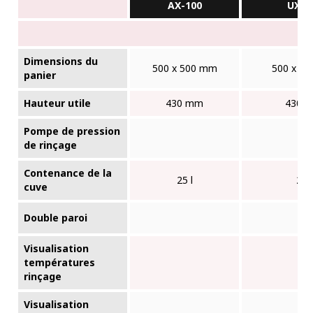
AX-100
UX-1
Dimensions du
500 x 500 mm
500 x 5
panier
Hauteur utile
430 mm
430 
Pompe de pression
de rinçage
Contenance de la
25 l
25 l
cuve
Double paroi
Visualisation
✓
températures
rinçage
Visualisation