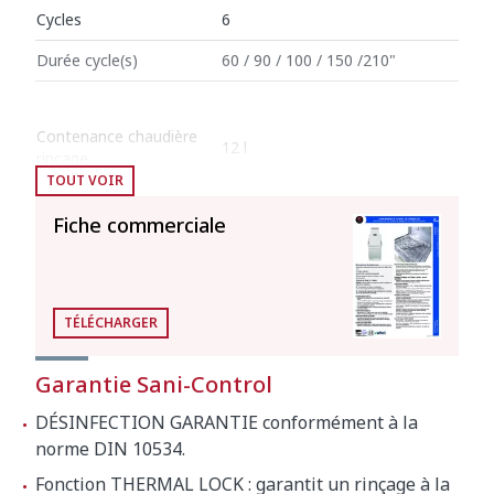
Cycles
6
Durée cycle(s)
60 / 90 / 100 / 150 /210"
Contenance chaudière
12 l
rinçage
TOUT VOIR
Contenance de la cuve
25 l
Fiche commerciale
Consommation et économies d’énergie
Consommation
3 l
eau/cycle
TÉLÉCHARGER
Garantie Sani-Control
Arrêt automatique par
120'
inactivité
DÉSINFECTION GARANTIE conformément à la
norme DIN 10534.
Consommation énergétique
Fonction THERMAL LOCK : garantit un rinçage à la