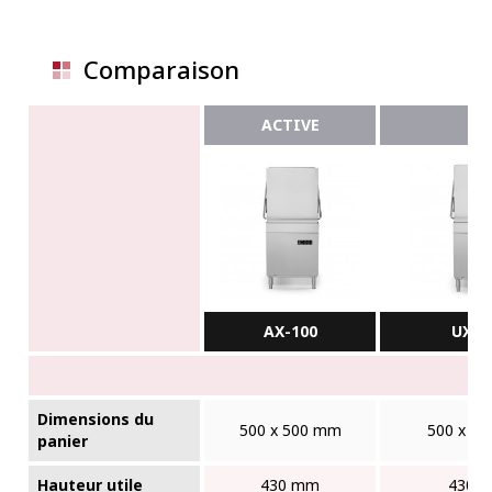
Comparaison
ACTIVE
AX-100
UX-1
Dimensions du
500 x 500 mm
500 x 5
panier
Hauteur utile
430 mm
430 