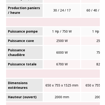
Production paniers
30 / 24 / 17
60 / 40 / 36 
/ heure
Puissance pompe
1 Hp / 750 W
1 Hp / 
Puissance cuve
2500 W
2500
Puissance
6000 W
7500
chaudière
Puissance totale
6700 W
8250
Dimensions
650 x 755 x 1525 mm
650 x 755 x
extérieures
Hauteur (ouvert)
2000 mm
2000