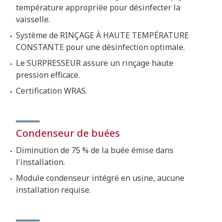
température appropriée pour désinfecter la
vaisselle.
Puissance
Système de RINÇAGE À HAUTE TEMPÉRATURE
Puissance de la pompe
1500 W / 2 Hp
CONSTANTE pour une désinfection optimale.
Puissance cuve
3000 W
Le SURPRESSEUR assure un rinçage haute
pression efficace.
Puissance chaudière
9000 W
Certification WRAS.
Puissance totale
10500 W
Dimensions extérieures
Condenseur de buées
730 mm (Largeur avec poignée:
Largeur
810 mm)
Diminution de 75 % de la buée émise dans
l'installation.
760 mm (Fond avec poignée:
Profondeur
835 mm)
Module condenseur intégré en usine, aucune
installation requise.
Hauteur
2080 mm / 1572 mm