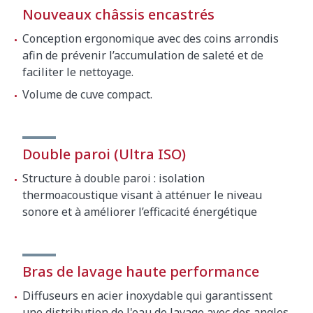
Température
Nouveaux châssis encastrés
Température de lavage
70ºC
Conception ergonomique avec des coins arrondis
Température de rinçage
87ºC
afin de prévenir l’accumulation de saleté et de
faciliter le nettoyage.
Dimensions extérieures de la machine
Volume de cuve compact.
emballée
840 x 860 x 1600 mm
Double paroi (Ultra ISO)
Poid brut
180 kg
Structure à double paroi : isolation
thermoacoustique visant à atténuer le niveau
sonore et à améliorer l’efficacité énergétique
Bras de lavage haute performance
Diffuseurs en acier inoxydable qui garantissent
une distribution de l'eau de lavage avec des angles